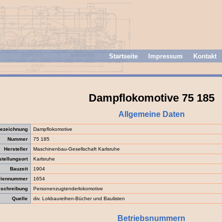
Startseite
Impressum
Kontakt
Dampflokomotive 75 185
Allgemeine Daten
ezeichnung
Dampflokomotive
Nummer
75 185
Hersteller
Maschinenbau-Gesellschaft Karlsruhe
stellungsort
Karlsruhe
Bauzeit
1904
riennummer
1654
schreibung
Personenzugtenderlokomotive
Quelle
div. Lokbaureihen-Bücher und Baulisten
Betriebsnummern