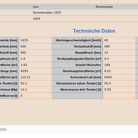
von
Kommentar
Nummernplan 1925
1904
Technische Daten
rweite [mm]
1435
Höchstgeschwindigkeit [km/h]
80
enhub [mm]
630
Vorlaufrad-Ø [mm]
990
frad-Ø [mm]
990
Dampfdruck [bar]
13
pfraum [m³]
1.8
Verdampfungsoberfläche [m²]
6.4
tfläche [m²]
1.83
Anzahl Heizrohre
189
rlänge [mm]
4050
Strahlungsheizfläche [m²]
8.01
fläche [m²]
116.21
Achsstand Lok [mm]
8400
 Tender] [t]
52.1
Dienstmasse (ohne Tender) [t]
65.3
chslast [Mp]
14.1
Metermasse (mit Tender) [t]
5.55
offvorrat [t]
3
2009