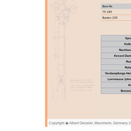
Betr-Nr.
75 185
Baden 235
Spu
Kolb
Nachlau
Kessel-Dam
Ros
Roh
Verdampfungs-Heiz
Leermasse (ohne
A
Brennst
Copyright � Albert Gieseler, Mannheim, Germany 