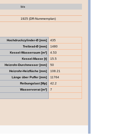
bis
1925 (DR-Nummernplan)
Hochdruckzylinder-Ø [mm]
435
Treibrad-Ø [mm]
1480
Kessel-Wasserraum [m³]
4.53
Kessel-Masse [t]
15.5
Heizrohr-Durchmesser [mm]
50
Heizrohr-Heizfläche [mm]
108.21
Länge über Puffer [mm]
11764
Reibungslast [Mp]
42.2
Wasservorrat [m³]
7