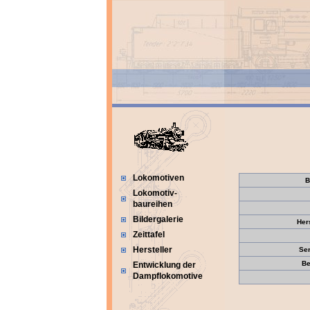
Lokomotiven
B
Lokomotiv-
baureihen
Bildergalerie
Her
Zeittafel
Hersteller
Se
Be
Entwicklung der
Dampflokomotive