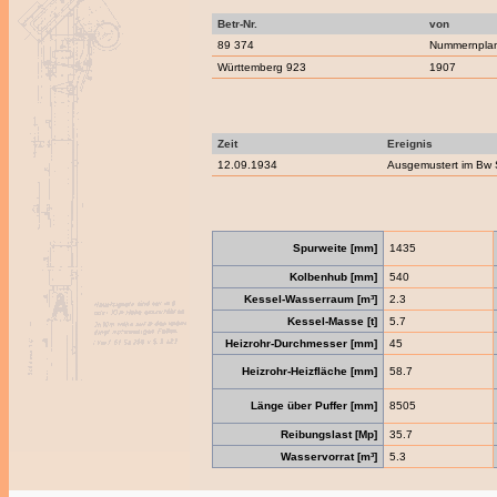
Betr-Nr.
von
89 374
Nummernpla
Württemberg 923
1907
Zeit
Ereignis
12.09.1934
Ausgemustert im Bw St
Spurweite [mm]
1435
Kolbenhub [mm]
540
Kessel-Wasserraum [m³]
2.3
Kessel-Masse [t]
5.7
Heizrohr-Durchmesser [mm]
45
Heizrohr-Heizfläche [mm]
58.7
Länge über Puffer [mm]
8505
Reibungslast [Mp]
35.7
Wasservorrat [m³]
5.3