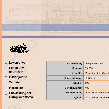
Lokomotiven
Bezeichnung
Dampflokomotive
Lokomotiv-
Nummer
89 374
baureihen
Hersteller
Maschinenbau-Gesell
Bildergalerie
Herstellungsort
Heilbronn
Zeittafel
Bauzeit
1907
Hersteller
Seriennummer
488
Beschreibung
Güterzugtenderlokom
Entwicklung der
Dampflokomotive
Quelle
div. Lokbaureihen-Bü