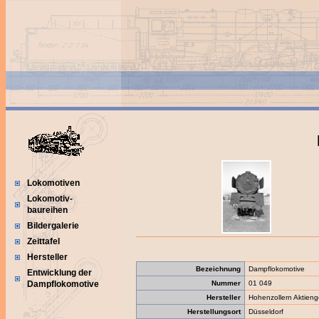
Lokomotiven
Lokomotiv-
baureihen
Bildergalerie
Zeittafel
Hersteller
Bezeichnung
Dampflokomotive
Entwicklung der
Nummer
01 049
Dampflokomotive
Hersteller
Hohenzollern Aktieng
Herstellungsort
Düsseldorf