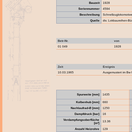
Bauzeit
1928
Seriennummer
4594
Beschreibung
Schnellzuglokomotiv
Quelle
div. Lokbaureihen-Bü
Betr-Nr.
von
01 049
1928
Zeit
Ereignis
10.03.1965
Ausgemustert im Bw 
Spurweite [mm]
1435
Kolbenhub [mm]
660
Nachlaufrad-Ø [mm]
1250
Dampfdruck [bar]
16
Verdampfungsoberfläche
13.36
[m²]
Anzahl Heizrohre
129