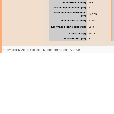
Rauchrohr-Ø [mm]
143
Strahlungsheizfläche [m²]
17
Verdampfungs-Heizfläche
237.56
[m²]
Achsstand Lok [mm]
12400
Leermasse (ohne Tender] [t]
99.3
Achslast [Mp]
19.73
Wasservorrat [m³]
32
Copyright � Albert Gieseler, Mannheim, Germany 2009