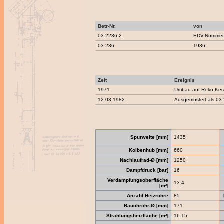
Betr-Nr.
von
03 2236-2
EDV-Nummern
03 236
1936
Zeit
Ereignis
1971
Umbau auf Reko-Kes
12.03.1982
Ausgemustert als 03 
Spurweite [mm]
1435
Kolbenhub [mm]
660
Nachlaufrad-Ø [mm]
1250
Dampfdruck [bar]
16
Verdampfungsoberfläche
13.4
[m²]
Anzahl Heizrohre
85
Rauchrohr-Ø [mm]
171
Strahlungsheizfläche [m²]
16.15