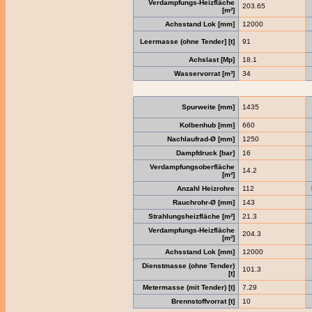
Verdampfungs-Heizfläche
203.65
[m²]
Achsstand Lok [mm]
12000
Leermasse (ohne Tender] [t]
91
Achslast [Mp]
18.1
Wasservorrat [m³]
34
Spurweite [mm]
1435
Kolbenhub [mm]
660
Nachlaufrad-Ø [mm]
1250
Dampfdruck [bar]
16
Verdampfungsoberfläche
14.2
[m²]
Anzahl Heizrohre
112
Rauchrohr-Ø [mm]
143
Strahlungsheizfläche [m²]
21.3
Verdampfungs-Heizfläche
204.3
[m²]
Achsstand Lok [mm]
12000
Dienstmasse (ohne Tender)
101.3
[t]
Metermasse (mit Tender) [t]
7.29
Brennstoffvorrat [t]
10