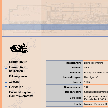
Lokomotiven
Bezeichnung
Dampflokomotive
Lokomotiv-
Nummer
03 236
baureihen
Hersteller
Borsig Lokomotivwe
Bildergalerie
Herstellungsort
Hennigsdorf
Zeittafel
Bauzeit
1936
Hersteller
Seriennummer
14615
Beschreibung
Schnellzuglokomotiv
Entwicklung der
Dampflokomotive
Kaufpreis mit Tende
Sonstiges
Kessels der 22 083
Quelle
[Wenzel: Baureihe 03