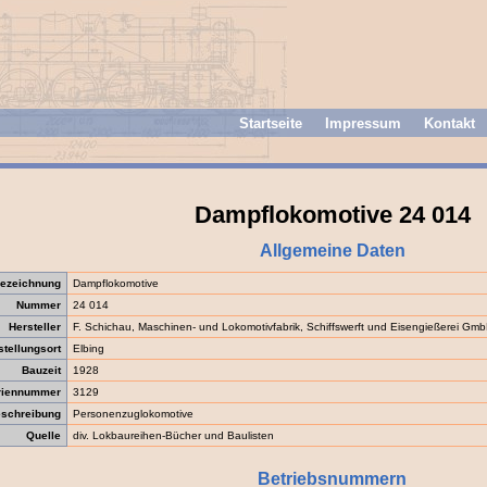
Startseite
Impressum
Kontakt
Dampflokomotive 24 014
Allgemeine Daten
ezeichnung
Dampflokomotive
Nummer
24 014
Hersteller
F. Schichau, Maschinen- und Lokomotivfabrik, Schiffswerft und Eisengießerei Gm
stellungsort
Elbing
Bauzeit
1928
riennummer
3129
schreibung
Personenzuglokomotive
Quelle
div. Lokbaureihen-Bücher und Baulisten
Betriebsnummern