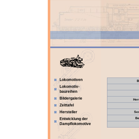
Lokomotiven
B
Lokomotiv-
baureihen
Bildergalerie
Her
Zeittafel
Hersteller
Se
Be
Entwicklung der
Dampflokomotive