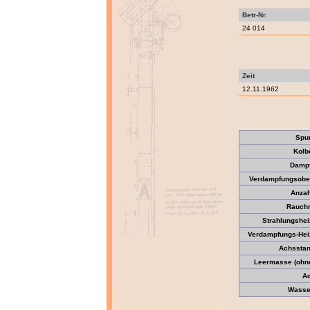
Betr-Nr.
24 014
Zeit
12.11.1962
Spu
Kolb
Dampf
Verdampfungsober
Anzah
Rauchr
Strahlungshei
Verdampfungs-Heiz
Achsstan
Leermasse (ohne 
Ac
Wasser