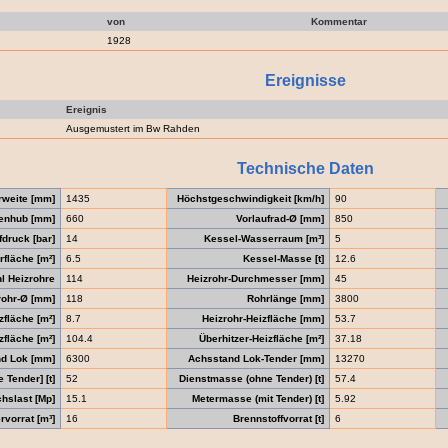
von
Kommentar
1928
Ereignisse
Ereignis
Ausgemustert im Bw Rahden
Technische Daten
rweite [mm]
1435
Höchstgeschwindigkeit [km/h]
90
enhub [mm]
660
Vorlaufrad-Ø [mm]
850
druck [bar]
14
Kessel-Wasserraum [m³]
5
fläche [m²]
6.5
Kessel-Masse [t]
12.6
l Heizrohre
114
Heizrohr-Durchmesser [mm]
45
ohr-Ø [mm]
118
Rohrlänge [mm]
3800
zfläche [m²]
8.7
Heizrohr-Heizfläche [mm]
53.7
fläche [m²]
104.4
Überhitzer-Heizfläche [m²]
37.18
d Lok [mm]
6300
Achsstand Lok-Tender [mm]
13270
Tender] [t]
52
Dienstmasse (ohne Tender) [t]
57.4
hslast [Mp]
15.1
Metermasse (mit Tender) [t]
5.92
vorrat [m³]
16
Brennstoffvorrat [t]
6