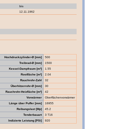
bis
12.11.1962
Hochdruckzylinder-Ø [mm]
500
Treibrad-Ø [mm]
1500
Kessel-Dampfraum [m³]
1.55
Rostfläche [m²]
2.04
Rauchrohr-Zahl
32
Überhitzerrohr-Ø [mm]
30
Rauchrohr-Heizfläche [m²]
42
Vorwärmer
Oberflächenvorwärmer
Länge über Puffer [mm]
16955
Reibungslast [Mp]
45.2
Tenderbauart
3 T16
Indizierte Leistung [PSi]
920