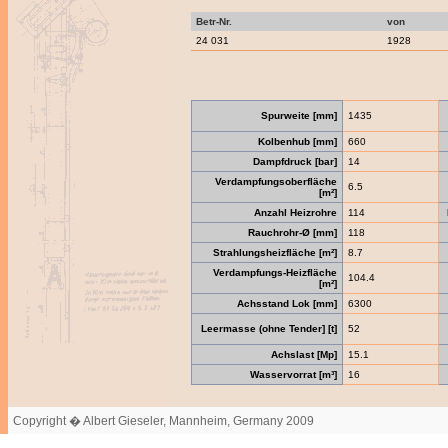
Betr-Nr.
von
24 031
1928
Spurweite [mm]
1435
Kolbenhub [mm]
660
Dampfdruck [bar]
14
Verdampfungsoberfläche
6.5
[m²]
Anzahl Heizrohre
114
Rauchrohr-Ø [mm]
118
Strahlungsheizfläche [m²]
8.7
Verdampfungs-Heizfläche
104.4
[m²]
Achsstand Lok [mm]
6300
Leermasse (ohne Tender] [t]
52
Achslast [Mp]
15.1
Wasservorrat [m³]
16
Copyright � Albert Gieseler, Mannheim, Germany 2009