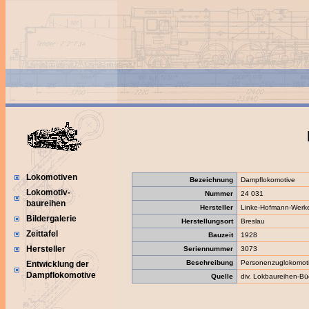
Lokomotiven
Bezeichnung
Dampflokomotive
Lokomotiv-
Nummer
24 031
baureihen
Hersteller
Linke-Hofmann-Werke
Bildergalerie
Herstellungsort
Breslau
Zeittafel
Bauzeit
1928
Hersteller
Seriennummer
3073
Beschreibung
Personenzuglokomot
Entwicklung der
Dampflokomotive
Quelle
div. Lokbaureihen-Bü