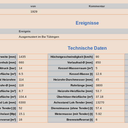
von
Kommentar
1929
Ereignisse
Ereignis
Ausgemustert im Bw Tübingen
Technische Daten
rweite [mm]
1435
Höchstgeschwindigkeit [km/h]
90
enhub [mm]
660
Vorlaufrad-Ø [mm]
850
druck [bar]
14
Kessel-Wasserraum [m³]
5
fläche [m²]
6.5
Kessel-Masse [t]
12.6
l Heizrohre
114
Heizrohr-Durchmesser [mm]
45
ohr-Ø [mm]
118
Rohrlänge [mm]
3800
zfläche [m²]
8.7
Heizrohr-Heizfläche [mm]
53.7
fläche [m²]
104.4
Überhitzer-Heizfläche [m²]
37.18
d Lok [mm]
6300
Achsstand Lok-Tender [mm]
13270
Tender] [t]
52
Dienstmasse (ohne Tender) [t]
57.4
hslast [Mp]
15.1
Metermasse (mit Tender) [t]
5.92
vorrat [m³]
16
Brennstoffvorrat [t]
6