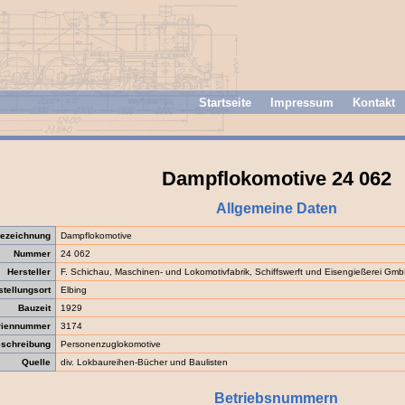
Startseite
Impressum
Kontakt
Dampflokomotive 24 062
Allgemeine Daten
ezeichnung
Dampflokomotive
Nummer
24 062
Hersteller
F. Schichau, Maschinen- und Lokomotivfabrik, Schiffswerft und Eisengießerei Gm
stellungsort
Elbing
Bauzeit
1929
riennummer
3174
schreibung
Personenzuglokomotive
Quelle
div. Lokbaureihen-Bücher und Baulisten
Betriebsnummern