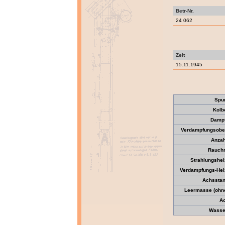
Betr-Nr.
24 062
Zeit
15.11.1945
Spu
Kolb
Dampf
Verdampfungsober
Anzah
Rauchr
Strahlungshei
Verdampfungs-Heiz
Achsstan
Leermasse (ohne 
Ac
Wasser