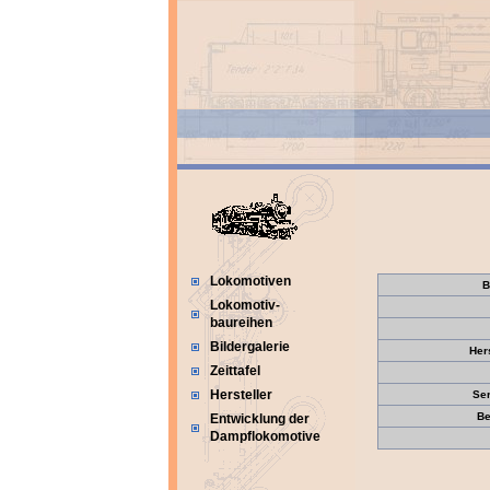
Lokomotiven
B
Lokomotiv-
baureihen
Bildergalerie
Her
Zeittafel
Hersteller
Se
Be
Entwicklung der
Dampflokomotive