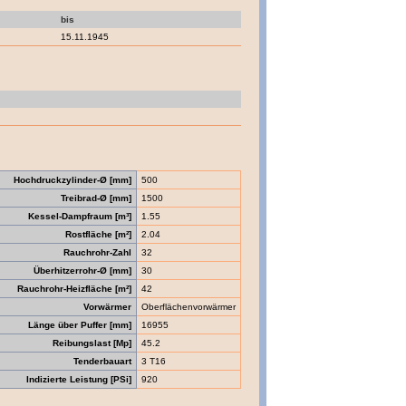
bis
15.11.1945
Hochdruckzylinder-Ø [mm]
500
Treibrad-Ø [mm]
1500
Kessel-Dampfraum [m³]
1.55
Rostfläche [m²]
2.04
Rauchrohr-Zahl
32
Überhitzerrohr-Ø [mm]
30
Rauchrohr-Heizfläche [m²]
42
Vorwärmer
Oberflächenvorwärmer
Länge über Puffer [mm]
16955
Reibungslast [Mp]
45.2
Tenderbauart
3 T16
Indizierte Leistung [PSi]
920