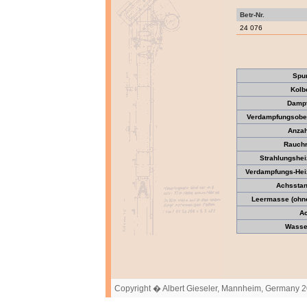
Betr-Nr.
24 076
Spu
Kolb
Dampf
Verdampfungsober
Anzah
Rauchr
Strahlungshei
Verdampfungs-Heiz
Achsstan
Leermasse (ohne 
Ac
Wasser
Copyright � Albert Gieseler, Mannheim, Germany 