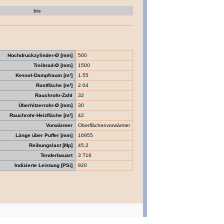
bis
Hochdruckzylinder-Ø [mm]
500
Treibrad-Ø [mm]
1500
Kessel-Dampfraum [m³]
1.55
Rostfläche [m²]
2.04
Rauchrohr-Zahl
32
Überhitzerrohr-Ø [mm]
30
Rauchrohr-Heizfläche [m²]
42
Vorwärmer
Oberflächenvorwärmer
Länge über Puffer [mm]
16955
Reibungslast [Mp]
45.2
Tenderbauart
3 T16
Indizierte Leistung [PSi]
920