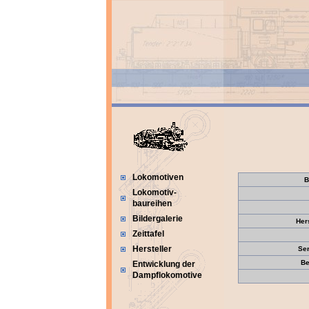
Lokomotiven
B
Lokomotiv-
baureihen
Bildergalerie
Her
Zeittafel
Hersteller
Se
Be
Entwicklung der
Dampflokomotive