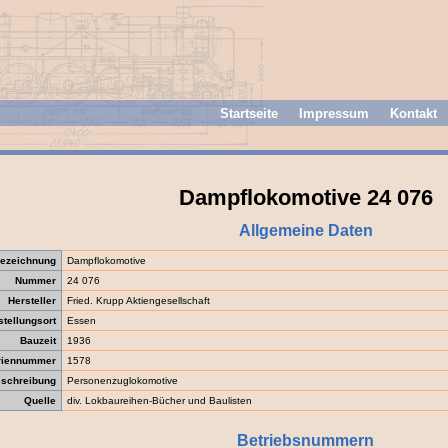
Startseite
Impressum
Kontakt
Dampflokomotive 24 076
Allgemeine Daten
ezeichnung
Dampflokomotive
Nummer
24 076
Hersteller
Fried. Krupp Aktiengesellschaft
stellungsort
Essen
Bauzeit
1936
riennummer
1578
schreibung
Personenzuglokomotive
Quelle
div. Lokbaureihen-Bücher und Baulisten
Betriebsnummern