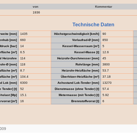
von
Kommentar
1936
Technische Daten
rweite [mm]
1435
Höchstgeschwindigkeit [km/h]
90
enhub [mm]
660
Vorlaufrad-Ø [mm]
850
druck [bar]
14
Kessel-Wasserraum [m³]
5
fläche [m²]
6.5
Kessel-Masse [t]
12.6
l Heizrohre
114
Heizrohr-Durchmesser [mm]
45
ohr-Ø [mm]
118
Rohrlänge [mm]
3800
zfläche [m²]
8.7
Heizrohr-Heizfläche [mm]
53.7
fläche [m²]
104.4
Überhitzer-Heizfläche [m²]
37.18
d Lok [mm]
6300
Achsstand Lok-Tender [mm]
13270
Tender] [t]
52
Dienstmasse (ohne Tender) [t]
57.4
hslast [Mp]
15.1
Metermasse (mit Tender) [t]
5.92
vorrat [m³]
16
Brennstoffvorrat [t]
6
2009