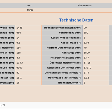
von
Kommentar
1938
Technische Daten
rweite [mm]
1435
Höchstgeschwindigkeit [km/h]
90
enhub [mm]
660
Vorlaufrad-Ø [mm]
850
druck [bar]
14
Kessel-Wasserraum [m³]
5
fläche [m²]
6.5
Kessel-Masse [t]
12.6
l Heizrohre
114
Heizrohr-Durchmesser [mm]
45
ohr-Ø [mm]
118
Rohrlänge [mm]
3800
zfläche [m²]
8.7
Heizrohr-Heizfläche [mm]
53.7
fläche [m²]
104.4
Überhitzer-Heizfläche [m²]
37.18
d Lok [mm]
6300
Achsstand Lok-Tender [mm]
13270
Tender] [t]
52
Dienstmasse (ohne Tender) [t]
57.4
hslast [Mp]
15.1
Metermasse (mit Tender) [t]
5.92
vorrat [m³]
16
Brennstoffvorrat [t]
6
2009