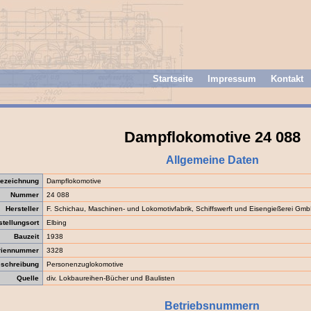
Startseite
Impressum
Kontakt
Dampflokomotive 24 088
Allgemeine Daten
ezeichnung
Dampflokomotive
Nummer
24 088
Hersteller
F. Schichau, Maschinen- und Lokomotivfabrik, Schiffswerft und Eisengießerei Gm
stellungsort
Elbing
Bauzeit
1938
riennummer
3328
schreibung
Personenzuglokomotive
Quelle
div. Lokbaureihen-Bücher und Baulisten
Betriebsnummern