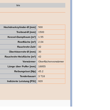
bis
Hochdruckzylinder-Ø [mm]
500
Treibrad-Ø [mm]
1500
Kessel-Dampfraum [m³]
1.55
Rostfläche [m²]
2.04
Rauchrohr-Zahl
32
Überhitzerrohr-Ø [mm]
30
Rauchrohr-Heizfläche [m²]
42
Vorwärmer
Oberflächenvorwärmer
Länge über Puffer [mm]
16955
Reibungslast [Mp]
45.2
Tenderbauart
3 T16
Indizierte Leistung [PSi]
920