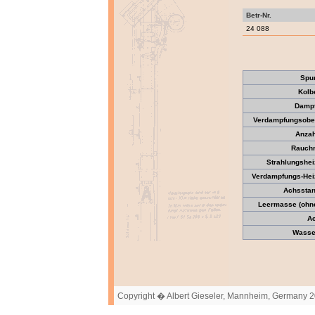
Betr-Nr.
24 088
Spu
Kolb
Dampf
Verdampfungsober
Anzah
Rauchr
Strahlungshei
Verdampfungs-Heiz
Achsstan
Leermasse (ohne 
Ac
Wasser
Copyright � Albert Gieseler, Mannheim, Germany 