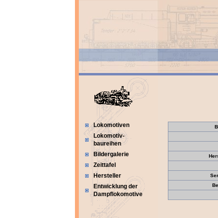
Lokomotiven
B
Lokomotiv-
baureihen
Bildergalerie
Her
Zeittafel
Hersteller
Se
Be
Entwicklung der
Dampflokomotive