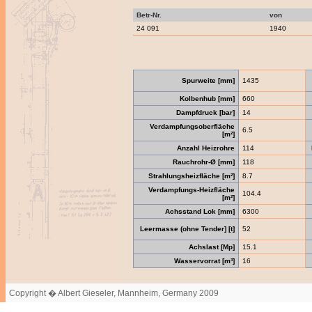
Betr-Nr.
von
24 091
1940
Spurweite [mm]
1435
Kolbenhub [mm]
660
Dampfdruck [bar]
14
Verdampfungsoberfläche
6.5
[m²]
Anzahl Heizrohre
114
Rauchrohr-Ø [mm]
118
Strahlungsheizfläche [m²]
8.7
Verdampfungs-Heizfläche
104.4
[m²]
Achsstand Lok [mm]
6300
Leermasse (ohne Tender] [t]
52
Achslast [Mp]
15.1
Wasservorrat [m³]
16
Copyright � Albert Gieseler, Mannheim, Germany 2009