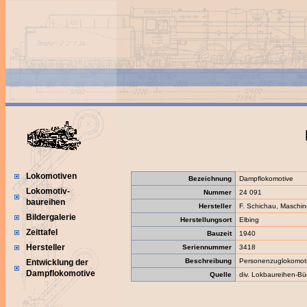
Lokomotiven
Bezeichnung
Dampflokomotive
Lokomotiv-
Nummer
24 091
baureihen
Hersteller
F. Schichau, Maschin
Bildergalerie
Herstellungsort
Elbing
Zeittafel
Bauzeit
1940
Hersteller
Seriennummer
3418
Beschreibung
Personenzuglokomot
Entwicklung der
Dampflokomotive
Quelle
div. Lokbaureihen-Bü