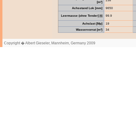
238
[m²]
Achsstand Lok [mm]
9650
Leermasse (ohne Tender] [t]
99.9
Achslast [Mp]
19
Wasservorrat [m³]
34
Copyright � Albert Gieseler, Mannheim, Germany 2009