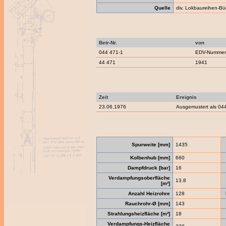
Quelle
div. Lokbaureihen-Bü
Betr-Nr.
von
044 471-1
EDV-Nummern
44 471
1941
Zeit
Ereignis
23.06.1976
Ausgemustert als 04
Spurweite [mm]
1435
Kolbenhub [mm]
660
Dampfdruck [bar]
16
Verdampfungsoberfläche
13.8
[m²]
Anzahl Heizrohre
128
Rauchrohr-Ø [mm]
143
Strahlungsheizfläche [m²]
18
Verdampfungs-Heizfläche