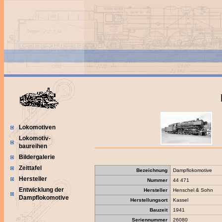
Lokomotiven
Lokomotiv-
baureihen
Bildergalerie
Zeittafel
Bezeichnung
Dampflokomotive
Hersteller
Nummer
44 471
Entwicklung der
Hersteller
Henschel & Sohn
Dampflokomotive
Herstellungsort
Kassel
Bauzeit
1941
Seriennummer
26080