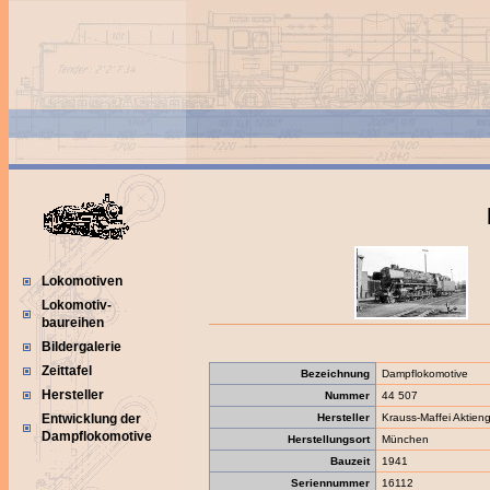
Lokomotiven
Lokomotiv-
baureihen
Bildergalerie
Zeittafel
Bezeichnung
Dampflokomotive
Hersteller
Nummer
44 507
Hersteller
Krauss-Maffei Aktieng
Entwicklung der
Dampflokomotive
Herstellungsort
München
Bauzeit
1941
Seriennummer
16112