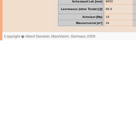
Achsstand Lok [mm]
9650
Leermasse (ohne Tender] [t]
99.9
Achslast [Mp]
19
Wasservorrat [m³]
34
Copyright � Albert Gieseler, Mannheim, Germany 2009