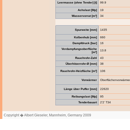
Leermasse (ohne Tender] [t]
99.9
Achslast [Mp]
19
Wasservorrat [m³]
34
Spurweite [mm]
1435
Kolbenhub [mm]
660
Dampfdruck [bar]
16
Verdampfungsoberfläche
13.8
[m²]
Rauchrohr-Zahl
43
Überhitzerrohr-Ø [mm]
38
Rauchrohr-Heizfläche [m²]
106
Vorwärmer
Oberflächenvorwärme
Länge über Puffer [mm]
22620
Reibungslast [Mp]
95
Tenderbauart
2'2' T34
Copyright � Albert Gieseler, Mannheim, Germany 2009