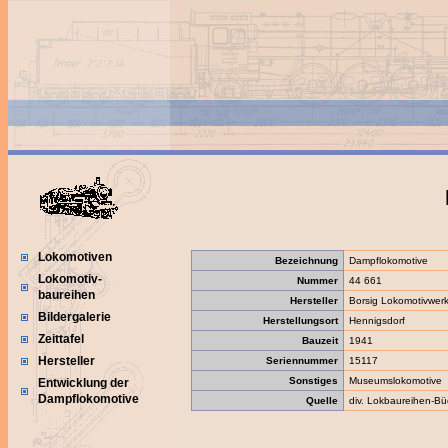
Lokomotiven
Bezeichnung
Dampflokomotive
Lokomotiv-
Nummer
44 661
baureihen
Hersteller
Borsig Lokomotivwe
Bildergalerie
Herstellungsort
Hennigsdorf
Zeittafel
Bauzeit
1941
Hersteller
Seriennummer
15117
Sonstiges
Museumslokomotive
Entwicklung der
Dampflokomotive
Quelle
div. Lokbaureihen-Bü