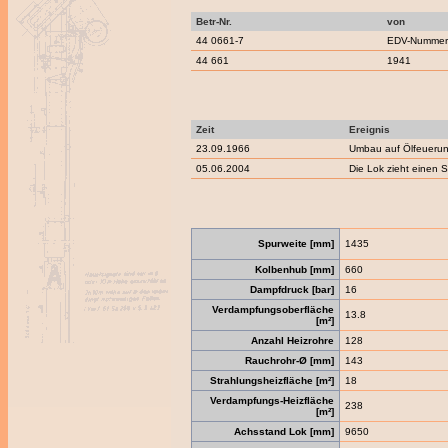
Betr-Nr.
von
44 0661-7
EDV-Nummern
44 661
1941
Zeit
Ereignis
23.09.1966
Umbau auf Ölfeueru
05.06.2004
Die Lok zieht einen 
Spurweite [mm]
1435
Kolbenhub [mm]
660
Dampfdruck [bar]
16
Verdampfungsoberfläche
13.8
[m²]
Anzahl Heizrohre
128
Rauchrohr-Ø [mm]
143
Strahlungsheizfläche [m²]
18
Verdampfungs-Heizfläche
238
[m²]
Achsstand Lok [mm]
9650