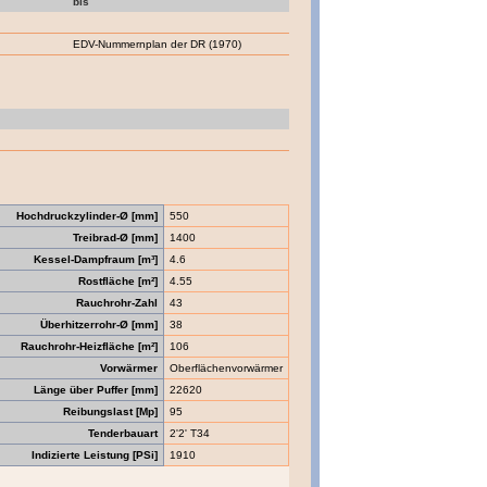
bis
EDV-Nummernplan der DR (1970)
Hochdruckzylinder-Ø [mm]
550
Treibrad-Ø [mm]
1400
Kessel-Dampfraum [m³]
4.6
Rostfläche [m²]
4.55
Rauchrohr-Zahl
43
Überhitzerrohr-Ø [mm]
38
Rauchrohr-Heizfläche [m²]
106
Vorwärmer
Oberflächenvorwärmer
Länge über Puffer [mm]
22620
Reibungslast [Mp]
95
Tenderbauart
2'2' T34
Indizierte Leistung [PSi]
1910