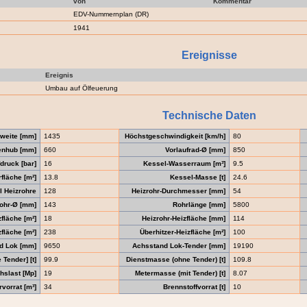
von
Kommentar
EDV-Nummernplan (DR)
1941
Ereignisse
Ereignis
Umbau auf Ölfeuerung
Technische Daten
weite [mm]
1435
Höchstgeschwindigkeit [km/h]
80
enhub [mm]
660
Vorlaufrad-Ø [mm]
850
druck [bar]
16
Kessel-Wasserraum [m³]
9.5
fläche [m²]
13.8
Kessel-Masse [t]
24.6
l Heizrohre
128
Heizrohr-Durchmesser [mm]
54
ohr-Ø [mm]
143
Rohrlänge [mm]
5800
fläche [m²]
18
Heizrohr-Heizfläche [mm]
114
fläche [m²]
238
Überhitzer-Heizfläche [m²]
100
d Lok [mm]
9650
Achsstand Lok-Tender [mm]
19190
Tender] [t]
99.9
Dienstmasse (ohne Tender) [t]
109.8
hslast [Mp]
19
Metermasse (mit Tender) [t]
8.07
vorrat [m³]
34
Brennstoffvorrat [t]
10