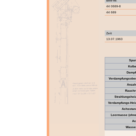
Betr-Nr.
44 0689-8
44 689
Zeit
13.07.1963
Spur
Kolb
Dampf
Verdampfungsober
Anzah
Rauchr
Strahlungsheiz
Verdampfungs-Heiz
Achsstan
Leermasse (ohne 
Ac
Wasser