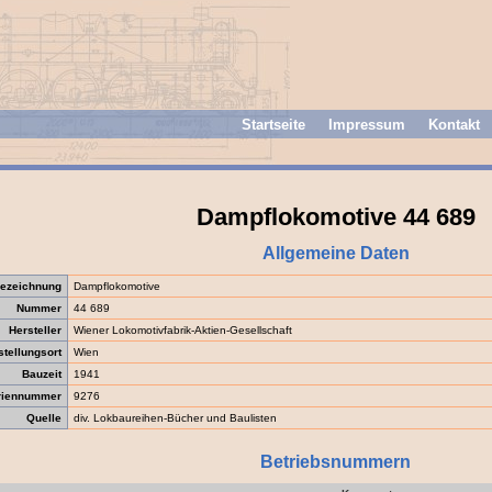
Startseite
Impressum
Kontakt
Dampflokomotive 44 689
Allgemeine Daten
ezeichnung
Dampflokomotive
Nummer
44 689
Hersteller
Wiener Lokomotivfabrik-Aktien-Gesellschaft
stellungsort
Wien
Bauzeit
1941
riennummer
9276
Quelle
div. Lokbaureihen-Bücher und Baulisten
Betriebsnummern