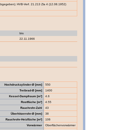
h abgegeben); HVB-Verf. 21.213 Zla 4 (12.08.1952)
bis
22.11.1966
Hochdruckzylinder-Ø [mm]
550
Treibrad-Ø [mm]
1400
Kessel-Dampfraum [m³]
4.6
Rostfläche [m²]
4.55
Rauchrohr-Zahl
43
Überhitzerrohr-Ø [mm]
38
Rauchrohr-Heizfläche [m²]
106
Vorwärmer
Oberflächenvorwärmer