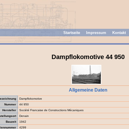
Startseite
Impressum
Kontakt
Dampflokomotive 44 950
Allgemeine Daten
ezeichnung
Dampflokomotive
Nummer
44 950
Hersteller
Société Francaise de Constructions Mécaniques
stellungsort
Denain
Bauzeit
1942
riennummer
4299