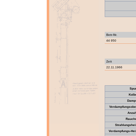
Betr-Nr.
44 950
Zeit
22.11.1966
Spu
Kolb
Dampf
Verdampfungsober
Anzah
Rauchr
Strahlungshei
Verdampfungs-Heiz