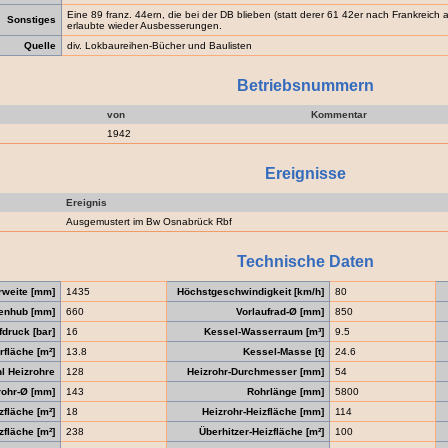
Eine 89 franz. 44ern, die bei der DB blieben (statt derer 61 42er nach Frankreic
Sonstiges
erlaubte wieder Ausbesserungen.
Quelle
div. Lokbaureihen-Bücher und Baulisten
Betriebsnummern
von
Kommentar
1942
Ereignisse
Ereignis
Ausgemustert im Bw Osnabrück Rbf
Technische Daten
rweite [mm]
1435
Höchstgeschwindigkeit [km/h]
80
enhub [mm]
660
Vorlaufrad-Ø [mm]
850
druck [bar]
16
Kessel-Wasserraum [m³]
9.5
fläche [m²]
13.8
Kessel-Masse [t]
24.6
l Heizrohre
128
Heizrohr-Durchmesser [mm]
54
ohr-Ø [mm]
143
Rohrlänge [mm]
5800
zfläche [m²]
18
Heizrohr-Heizfläche [mm]
114
fläche [m²]
238
Überhitzer-Heizfläche [m²]
100