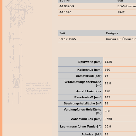
Betr-Nr.
von
44 0090-9
EDV-Nummern
44 1090
1942
Zeit
Ereignis
29.12.1965
Umbau auf Ölfeueru
Spurweite [mm]
1435
Kolbenhub [mm]
660
Dampfdruck [bar]
16
Verdampfungsoberfläche
13.8
[m²]
Anzahl Heizrohre
128
Rauchrohr-Ø [mm]
143
Strahlungsheizfläche [m²]
18
Verdampfungs-Heizfläche
238
[m²]
Achsstand Lok [mm]
9650
Leermasse (ohne Tender] [t]
99.9
Achslast [Mp]
19