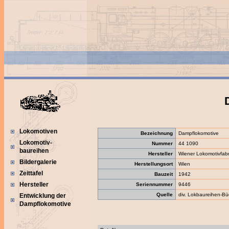
Lokomotiven
Bezeichnung
Dampflokomotive
Lokomotiv-
Nummer
44 1090
baureihen
Hersteller
Wiener Lokomotivfabr
Bildergalerie
Herstellungsort
Wien
Zeittafel
Bauzeit
1942
Hersteller
Seriennummer
9446
Quelle
div. Lokbaureihen-Bü
Entwicklung der
Dampflokomotive