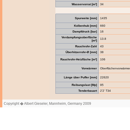
Wasservorrat [m³]
34
Spurweite [mm]
1435
Kolbenhub [mm]
660
Dampfdruck [bar]
16
Verdampfungsoberfläche
13.8
[m²]
Rauchrohr-Zahl
43
Überhitzerrohr-Ø [mm]
38
Rauchrohr-Heizfläche [m²]
106
Vorwärmer
Oberflächenvorwärme
Länge über Puffer [mm]
22620
Reibungslast [Mp]
95
Tenderbauart
2'2' T34
Copyright � Albert Gieseler, Mannheim, Germany 2009