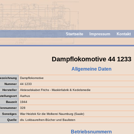
Startseite
Impressum
Kontakt
Dampflokomotive 44 1233
Allgemeine Daten
ezeichnung
Dampflokomotive
Nummer
44 1233
Hersteller
Aktieselskabet Frichs - Maskinfabrik & Kedelsmedie
stellungsort
Aarhus
Bauzeit
1944
riennummer
328
Sonstiges
War Heizlok für die Molkerei Naumburg (Saale)
Quelle
div. Lokbaureihen-Bücher und Baulisten
Betriebsnummern