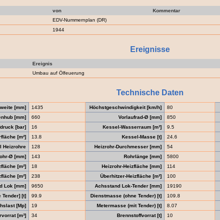
von
Kommentar
EDV-Nummernplan (DR)
1944
Ereignisse
Ereignis
Umbau auf Ölfeuerung
Technische Daten
weite [mm]
1435
Höchstgeschwindigkeit [km/h]
80
enhub [mm]
660
Vorlaufrad-Ø [mm]
850
druck [bar]
16
Kessel-Wasserraum [m³]
9.5
fläche [m²]
13.8
Kessel-Masse [t]
24.6
l Heizrohre
128
Heizrohr-Durchmesser [mm]
54
ohr-Ø [mm]
143
Rohrlänge [mm]
5800
fläche [m²]
18
Heizrohr-Heizfläche [mm]
114
fläche [m²]
238
Überhitzer-Heizfläche [m²]
100
d Lok [mm]
9650
Achsstand Lok-Tender [mm]
19190
Tender] [t]
99.9
Dienstmasse (ohne Tender) [t]
109.8
hslast [Mp]
19
Metermasse (mit Tender) [t]
8.07
vorrat [m³]
34
Brennstoffvorrat [t]
10