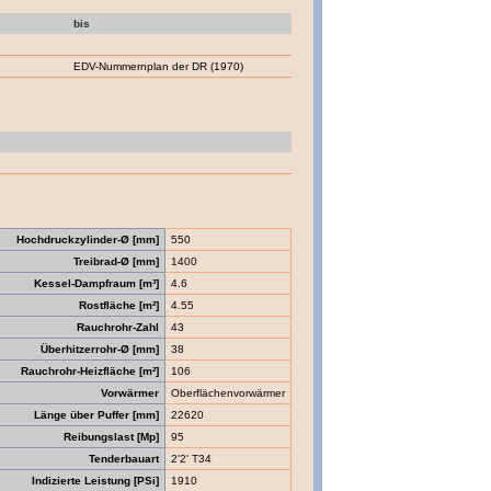
bis
EDV-Nummernplan der DR (1970)
Hochdruckzylinder-Ø [mm]
550
Treibrad-Ø [mm]
1400
Kessel-Dampfraum [m³]
4.6
Rostfläche [m²]
4.55
Rauchrohr-Zahl
43
Überhitzerrohr-Ø [mm]
38
Rauchrohr-Heizfläche [m²]
106
Vorwärmer
Oberflächenvorwärmer
Länge über Puffer [mm]
22620
Reibungslast [Mp]
95
Tenderbauart
2'2' T34
Indizierte Leistung [PSi]
1910