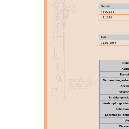
Betr-Nr.
44 0233-5
44 1233
Zeit
31.01.1965
Spur
Kolb
Dampf
Verdampfungsober
Anzah
Rauchr
Strahlungsheiz
Verdampfungs-Heiz
Achsstan
Leermasse (ohne 
Ac
Wasser