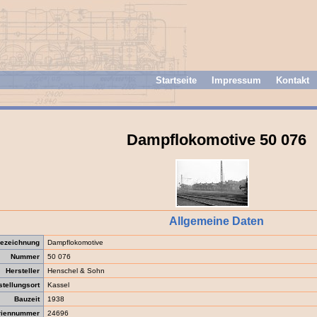
Startseite
Impressum
Kontakt
Dampflokomotive 50 076
Allgemeine Daten
ezeichnung
Dampflokomotive
Nummer
50 076
Hersteller
Henschel & Sohn
stellungsort
Kassel
Bauzeit
1938
riennummer
24696