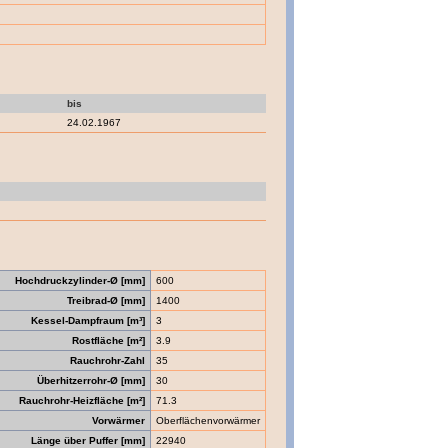
bis
24.02.1967
Hochdruckzylinder-Ø [mm]
600
Treibrad-Ø [mm]
1400
Kessel-Dampfraum [m³]
3
Rostfläche [m²]
3.9
Rauchrohr-Zahl
35
Überhitzerrohr-Ø [mm]
30
Rauchrohr-Heizfläche [m²]
71.3
Vorwärmer
Oberflächenvorwärmer
Länge über Puffer [mm]
22940