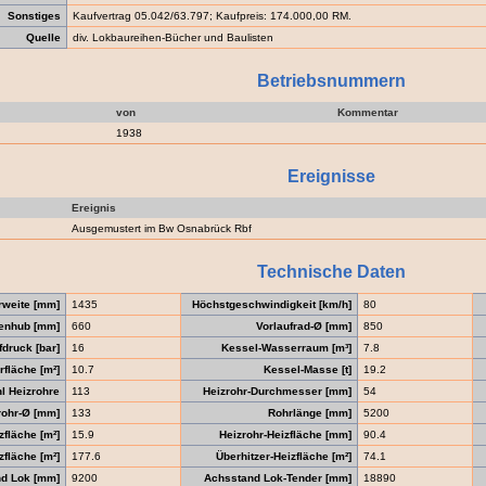
Sonstiges
Kaufvertrag 05.042/63.797; Kaufpreis: 174.000,00 RM.
Quelle
div. Lokbaureihen-Bücher und Baulisten
Betriebsnummern
von
Kommentar
1938
Ereignisse
Ereignis
Ausgemustert im Bw Osnabrück Rbf
Technische Daten
rweite [mm]
1435
Höchstgeschwindigkeit [km/h]
80
enhub [mm]
660
Vorlaufrad-Ø [mm]
850
druck [bar]
16
Kessel-Wasserraum [m³]
7.8
fläche [m²]
10.7
Kessel-Masse [t]
19.2
l Heizrohre
113
Heizrohr-Durchmesser [mm]
54
ohr-Ø [mm]
133
Rohrlänge [mm]
5200
zfläche [m²]
15.9
Heizrohr-Heizfläche [mm]
90.4
fläche [m²]
177.6
Überhitzer-Heizfläche [m²]
74.1
d Lok [mm]
9200
Achsstand Lok-Tender [mm]
18890