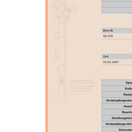
Betr-Nr.
50 076
Zeit
24.02.1967
Spu
Kolb
Dampf
Verdampfungsober
Anzah
Rauchr
Strahlungshei
Verdampfungs-Heiz
Achsstan