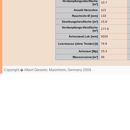
Verdampfungsoberfläche
10.7
[m²]
Anzahl Heizrohre
113
Rauchrohr-Ø [mm]
133
Strahlungsheizfläche [m²]
15.9
Verdampfungs-Heizfläche
177.6
[m²]
Achsstand Lok [mm]
9200
Leermasse (ohne Tender] [t]
78.6
Achslast [Mp]
15.3
Wasservorrat [m³]
26
Copyright � Albert Gieseler, Mannheim, Germany 2009