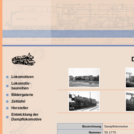
Lokomotiven
Lokomotiv-
baureihen
Bildergalerie
Zeittafel
Hersteller
Entwicklung der
Dampflokomotive
Bezeichnung
Dampflokomotive
Nummer
50 1770