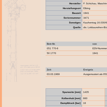
Hersteller
F. Schichau, Maschin
Herstellungsort
Elbing
Bauzeit
1941
Seriennummer
3471
Sonstiges
Kaufvertrag 16.030/6
Quelle
div. Lokbaureihen-Bü
Betr-Nr.
von
051 770-6
EDV-Nummern
50 1770
1941
Zeit
Ereignis
03.03.1969
Ausgemustert als 05
Spurweite [mm]
1435
Kolbenhub [mm]
660
Dampfdruck [bar]
16