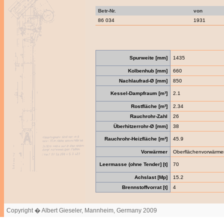
Betr-Nr.
von
86 034
1931
Spurweite [mm]
1435
Kolbenhub [mm]
660
Nachlaufrad-Ø [mm]
850
Kessel-Dampfraum [m³]
2.1
Rostfläche [m²]
2.34
Rauchrohr-Zahl
26
Überhitzerrohr-Ø [mm]
38
Rauchrohr-Heizfläche [m²]
45.9
Vorwärmer
Oberflächenvorwärme
Leermasse (ohne Tender] [t]
70
Achslast [Mp]
15.2
Brennstoffvorrat [t]
4
Copyright � Albert Gieseler, Mannheim, Germany 2009