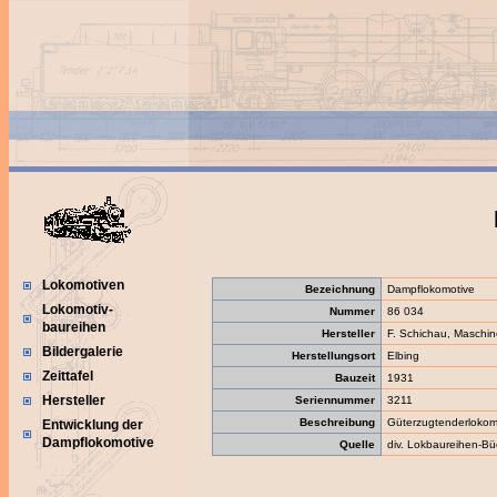
Lokomotiven
Bezeichnung
Dampflokomotive
Lokomotiv-
Nummer
86 034
baureihen
Hersteller
F. Schichau, Maschin
Bildergalerie
Herstellungsort
Elbing
Zeittafel
Bauzeit
1931
Hersteller
Seriennummer
3211
Beschreibung
Güterzugtenderlokom
Entwicklung der
Dampflokomotive
Quelle
div. Lokbaureihen-Bü