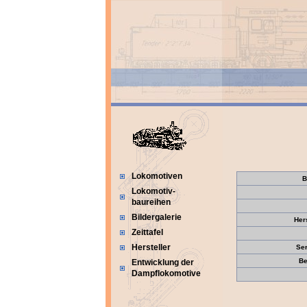
Lokomotiven
B
Lokomotiv-
baureihen
Bildergalerie
Her
Zeittafel
Hersteller
Se
Be
Entwicklung der
Dampflokomotive