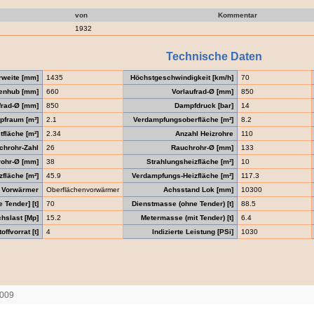
von
Kommentar
1932
Technische Daten
rweite [mm]
1435
Höchstgeschwindigkeit [km/h]
70
enhub [mm]
660
Vorlaufrad-Ø [mm]
850
frad-Ø [mm]
850
Dampfdruck [bar]
14
pfraum [m³]
2.1
Verdampfungsoberfläche [m²]
8.2
tfläche [m²]
2.34
Anzahl Heizrohre
110
chrohr-Zahl
26
Rauchrohr-Ø [mm]
133
rohr-Ø [mm]
38
Strahlungsheizfläche [m²]
10
fläche [m²]
45.9
Verdampfungs-Heizfläche [m²]
117.3
Vorwärmer
Oberflächenvorwärmer
Achsstand Lok [mm]
10300
Tender] [t]
70
Dienstmasse (ohne Tender) [t]
88.5
hslast [Mp]
15.2
Metermasse (mit Tender) [t]
6.4
offvorrat [t]
4
Indizierte Leistung [PSi]
1030
2009