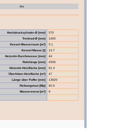
bis
Hochdruckzylinder-Ø [mm]
570
Treibrad-Ø [mm]
1400
Kessel-Wasserraum [m³]
5.1
Kessel-Masse [t]
13.7
Heizrohr-Durchmesser [mm]
44
Rohrlänge [mm]
4500
Heizrohr-Heizfläche [mm]
61.4
Überhitzer-Heizfläche [m²]
47
Länge über Puffer [mm]
13820
Reibungslast [Mp]
60.6
Wasservorrat [m³]
9