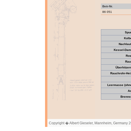
Betr-Nr.
86 051
Spu
Kolb
Nachlau
Kessel-Dam
Ros
Rau
Überhitzer
Rauchrohr-Heiz
Leermasse (ohne 
Ac
Brennst
Copyright � Albert Gieseler, Mannheim, Germany 