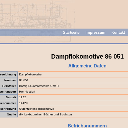
Startseite
Impressum
Kontakt
Dampflokomotive 86 051
Allgemeine Daten
ezeichnung
Dampflokomotive
Nummer
86 051
Hersteller
Borsig Lokomotivwerke GmbH
stellungsort
Hennigsdorf
Bauzeit
1932
riennummer
14423
schreibung
Güterzugtenderlokomotive
Quelle
div. Lokbaureihen-Bücher und Baulisten
Betriebsnummern