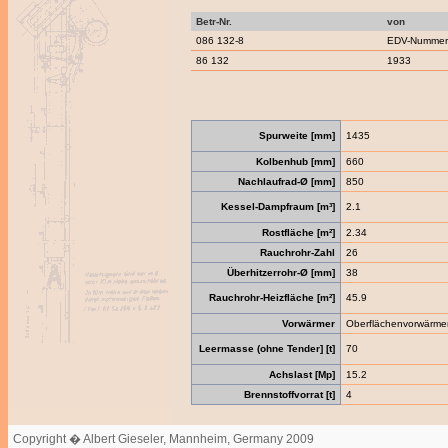
Betr-Nr.
von
086 132-8
EDV-Nummern
86 132
1933
Spurweite [mm]
1435
Kolbenhub [mm]
660
Nachlaufrad-Ø [mm]
850
Kessel-Dampfraum [m³]
2.1
Rostfläche [m²]
2.34
Rauchrohr-Zahl
26
Überhitzerrohr-Ø [mm]
38
Rauchrohr-Heizfläche [m²]
45.9
Vorwärmer
Oberflächenvorwärme
Leermasse (ohne Tender] [t]
70
Achslast [Mp]
15.2
Brennstoffvorrat [t]
4
Copyright � Albert Gieseler, Mannheim, Germany 2009