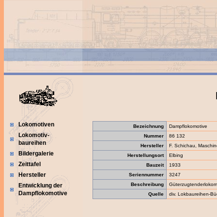
Lokomotiven
Bezeichnung
Dampflokomotive
Lokomotiv-
Nummer
86 132
baureihen
Hersteller
F. Schichau, Maschin
Bildergalerie
Herstellungsort
Elbing
Zeittafel
Bauzeit
1933
Hersteller
Seriennummer
3247
Beschreibung
Güterzugtenderlokomo
Entwicklung der
Dampflokomotive
Quelle
div. Lokbaureihen-Bü