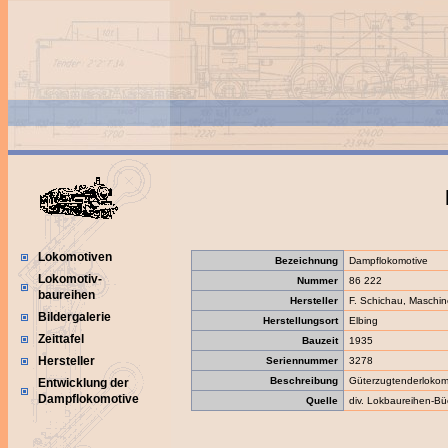
Lokomotiven
Bezeichnung
Dampflokomotive
Lokomotiv-
Nummer
86 222
baureihen
Hersteller
F. Schichau, Maschin
Bildergalerie
Herstellungsort
Elbing
Zeittafel
Bauzeit
1935
Hersteller
Seriennummer
3278
Beschreibung
Güterzugtenderlokom
Entwicklung der
Dampflokomotive
Quelle
div. Lokbaureihen-Bü