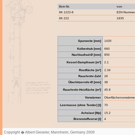
Betr-Nr.
von
86 1222-8
EDV-Nummern
86 222
1935
Spurweite [mm]
1435
Kolbenhub [mm]
660
Nachlaufrad-Ø [mm]
850
Kessel-Dampfraum [m³]
2.1
Rostfläche [m²]
2.34
Rauchrohr-Zahl
26
Überhitzerrohr-Ø [mm]
38
Rauchrohr-Heizfläche [m²]
45.9
Vorwärmer
Oberflächenvorwärme
Leermasse (ohne Tender] [t]
70
Achslast [Mp]
15.2
Brennstoffvorrat [t]
4
Copyright � Albert Gieseler, Mannheim, Germany 2009