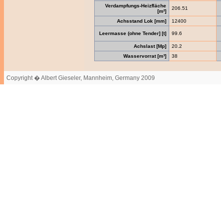
Verdampfungs-Heizfläche
206.51
[m²]
Achsstand Lok [mm]
12400
Leermasse (ohne Tender] [t]
99.6
Achslast [Mp]
20.2
Wasservorrat [m³]
38
Copyright � Albert Gieseler, Mannheim, Germany 2009