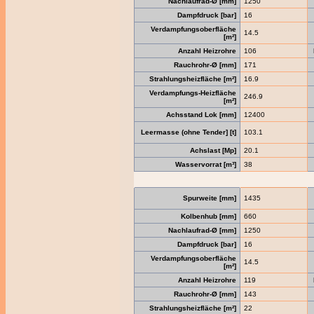
Nachlaufrad-Ø [mm]
1250
Dampfdruck [bar]
16
Verdampfungsoberfläche
14.5
[m²]
Anzahl Heizrohre
106
Rauchrohr-Ø [mm]
171
Strahlungsheizfläche [m²]
16.9
Verdampfungs-Heizfläche
246.9
[m²]
Achsstand Lok [mm]
12400
Leermasse (ohne Tender] [t]
103.1
Achslast [Mp]
20.1
Wasservorrat [m³]
38
Spurweite [mm]
1435
Kolbenhub [mm]
660
Nachlaufrad-Ø [mm]
1250
Dampfdruck [bar]
16
Verdampfungsoberfläche
14.5
[m²]
Anzahl Heizrohre
119
Rauchrohr-Ø [mm]
143
Strahlungsheizfläche [m²]
22