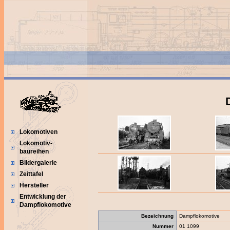
Lokomotiven
Lokomotiv-
baureihen
Bildergalerie
Zeittafel
Hersteller
Entwicklung der
Dampflokomotive
Bezeichnung
Dampflokomotive
Nummer
01 1099