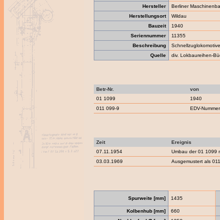
Hersteller
Berliner Maschinenba
Herstellungsort
Wildau
Bauzeit
1940
Seriennummer
11355
Beschreibung
Schnellzuglokomotiv
Quelle
div. Lokbaureihen-Bü
Betr-Nr.
von
01 1099
1940
011 099-9
EDV-Nummern
Zeit
Ereignis
07.11.1954
Umbau der 01 1099 mi
03.03.1969
Ausgemustert als 01
Spurweite [mm]
1435
Kolbenhub [mm]
660