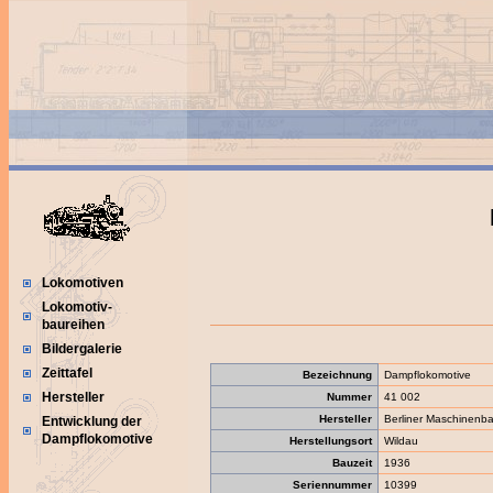
Lokomotiven
Lokomotiv-
baureihen
Bildergalerie
Zeittafel
Bezeichnung
Dampflokomotive
Hersteller
Nummer
41 002
Hersteller
Berliner Maschinenba
Entwicklung der
Dampflokomotive
Herstellungsort
Wildau
Bauzeit
1936
Seriennummer
10399