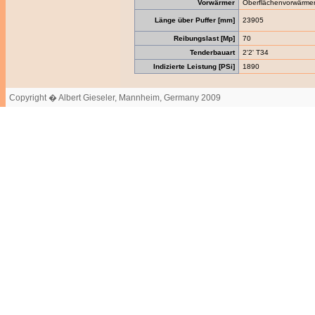
Vorwärmer
Oberflächenvorwärme
Länge über Puffer [mm]
23905
Reibungslast [Mp]
70
Tenderbauart
2'2' T34
Indizierte Leistung [PSi]
1890
Copyright � Albert Gieseler, Mannheim, Germany 2009