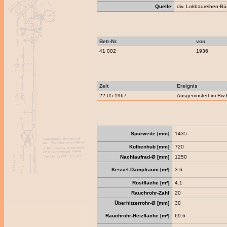
Quelle
div. Lokbaureihen-Bü
Betr-Nr.
von
41 002
1936
Zeit
Ereignis
22.05.1967
Ausgemustert im Bw 
Spurweite [mm]
1435
Kolbenhub [mm]
720
Nachlaufrad-Ø [mm]
1250
Kessel-Dampfraum [m³]
3.6
Rostfläche [m²]
4.1
Rauchrohr-Zahl
20
Überhitzerrohr-Ø [mm]
30
Rauchrohr-Heizfläche [m²]
69.6