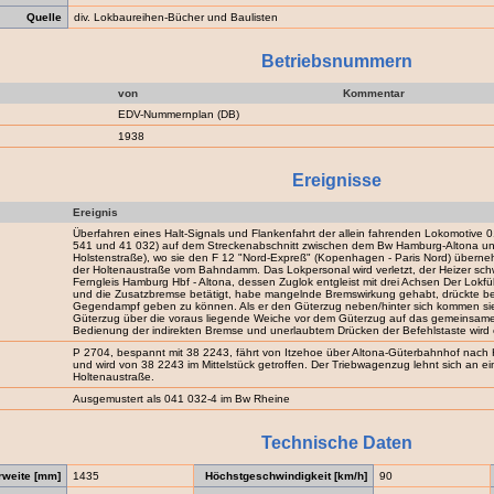
Quelle
div. Lokbaureihen-Bücher und Baulisten
Betriebsnummern
von
Kommentar
EDV-Nummernplan (DB)
1938
Ereignisse
Ereignis
Überfahren eines Halt-Signals und Flankenfahrt der allein fahrenden Lokomotive
541 und 41 032) auf dem Streckenabschnitt zwischen dem Bw Hamburg-Altona u
Holstenstraße), wo sie den F 12 "Nord-Expreß" (Kopenhagen - Paris Nord) überneh
der Holtenaustraße vom Bahndamm. Das Lokpersonal wird verletzt, der Heizer sch
Ferngleis Hamburg Hbf - Altona, dessen Zuglok entgleist mit drei Achsen Der Lokf
und die Zusatzbremse betätigt, habe mangelnde Bremswirkung gehabt, drückte be
Gegendampf geben zu können. Als er den Güterzug neben/hinter sich kommen sieht,
Güterzug über die voraus liegende Weiche vor dem Güterzug auf das gemeinsame 
Bedienung der indirekten Bremse und unerlaubtem Drücken der Befehlstaste wird e
P 2704, bespannt mit 38 2243, fährt von Itzehoe über Altona-Güterbahnhof nach Ha
und wird von 38 2243 im Mittelstück getroffen. Der Triebwagenzug lehnt sich an ein
Holtenaustraße.
Ausgemustert als 041 032-4 im Bw Rheine
Technische Daten
rweite [mm]
1435
Höchstgeschwindigkeit [km/h]
90