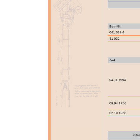
Betr-Nr.
041 032-4
41 032
Zeit
04.11.1954
09.04.1956
02.10.1968
Spu