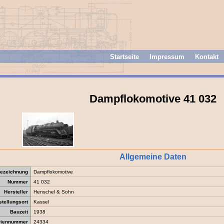
Startseite
Impressum
Kontakt
Dampflokomotive 41 032
Allgemeine Daten
ezeichnung
Dampflokomotive
Nummer
41 032
Hersteller
Henschel & Sohn
stellungsort
Kassel
Bauzeit
1938
riennummer
24334