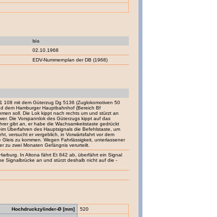
bis
02.10.1968
EDV-Nummernplan der DB (1968)
 01 108 mit dem Güterzug Dg 5136 (Zuglokomotiven 50
nd dem Hamburger Hauptbahnhof (Bereich Bf
men soll. Die Lok kippt nach rechts um und stürzt an
wer. Die Vorspannlok des Güterzugs kippt auf das
ührer gibt an, er habe die Wachsamkeitstaste gedrückt
im Überfahren des Hauptsignals die Befehlstaste, um
 versucht er vergeblich, in Vorwärtsfahrt vor dem
Gleis zu kommen. Wegen Fahrlässigkeit, unterlassener
r zu zwei Monaten Gefängnis verurteilt.
rburg. In Altona fährt Et 842 ab, überfährt ein Signal
e Signalbrücke an und stürzt deshalb nicht auf die -
Hochdruckzylinder-Ø [mm]
520