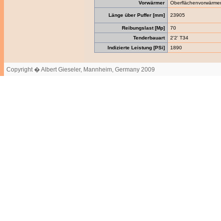
Vorwärmer
Oberflächenvorwärme
Länge über Puffer [mm]
23905
Reibungslast [Mp]
70
Tenderbauart
2'2' T34
Indizierte Leistung [PSi]
1890
Copyright � Albert Gieseler, Mannheim, Germany 2009