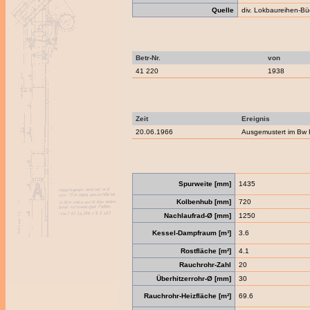
Quelle
div. Lokbaureihen-Bü
Betr-Nr.
von
41 220
1938
Zeit
Ereignis
20.06.1966
Ausgemustert im Bw 
Spurweite [mm]
1435
Kolbenhub [mm]
720
Nachlaufrad-Ø [mm]
1250
Kessel-Dampfraum [m³]
3.6
Rostfläche [m²]
4.1
Rauchrohr-Zahl
20
Überhitzerrohr-Ø [mm]
30
Rauchrohr-Heizfläche [m²]
69.6