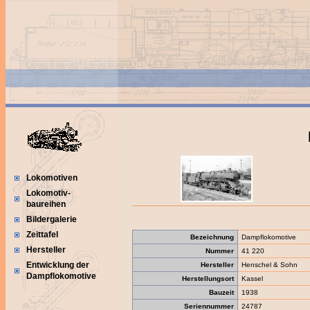
Lokomotiven
Lokomotiv-
baureihen
Bildergalerie
Zeittafel
Bezeichnung
Dampflokomotive
Hersteller
Nummer
41 220
Entwicklung der
Hersteller
Henschel & Sohn
Dampflokomotive
Herstellungsort
Kassel
Bauzeit
1938
Seriennummer
24787