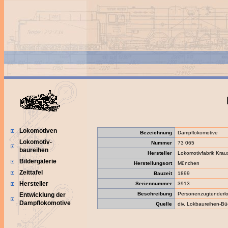
Lokomotiven
Bezeichnung
Dampflokomotive
Lokomotiv-
Nummer
73 065
baureihen
Hersteller
Lokomotivfabrik Kra
Bildergalerie
Herstellungsort
München
Zeittafel
Bauzeit
1899
Hersteller
Seriennummer
3913
Beschreibung
Personenzugtenderl
Entwicklung der
Dampflokomotive
Quelle
div. Lokbaureihen-Bü