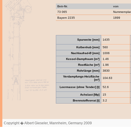
Betr-Nr.
von
73 065
Nummernpla
Bayern 2235
1899
Spurweite [mm]
1435
Kolbenhub [mm]
560
Nachlaufrad-Ø [mm]
1006
Kessel-Dampfraum [m³]
1.46
Rostfläche [m²]
1.96
Rohrlänge [mm]
3830
Verdampfungs-Heizfläche
104.63
[m²]
Leermasse (ohne Tender] [t]
52.6
Achslast [Mp]
15
Brennstoffvorrat [t]
3.2
Copyright � Albert Gieseler, Mannheim, Germany 2009