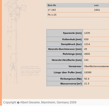
Betr-Nr.
von
17 163
1941
Pk 1-15
Spurweite [mm]
1435
Kolbenhub [mm]
630
Dampfdruck [bar]
1214
Heizrohr-Durchmesser [mm]
45
Rohrlänge [mm]
4900
Heizrohr-Heizfläche [mm]
141
Vorwärmer
Oberflächenvorwärme
Länge über Puffer [mm]
19390
Reibungslast [Mp]
50.4
Wasservorrat [m³]
21.5
Copyright � Albert Gieseler, Mannheim, Germany 2009