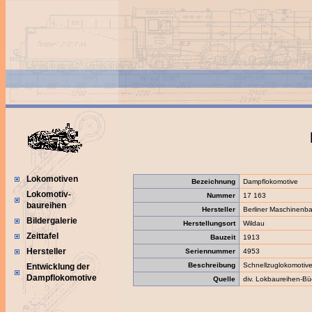
Lokomotiven
Bezeichnung
Dampflokomotive
Lokomotiv-
Nummer
17 163
baureihen
Hersteller
Berliner Maschinenba
Bildergalerie
Herstellungsort
Wildau
Zeittafel
Bauzeit
1913
Hersteller
Seriennummer
4953
Beschreibung
Schnellzuglokomotiv
Entwicklung der
Dampflokomotive
Quelle
div. Lokbaureihen-Bü