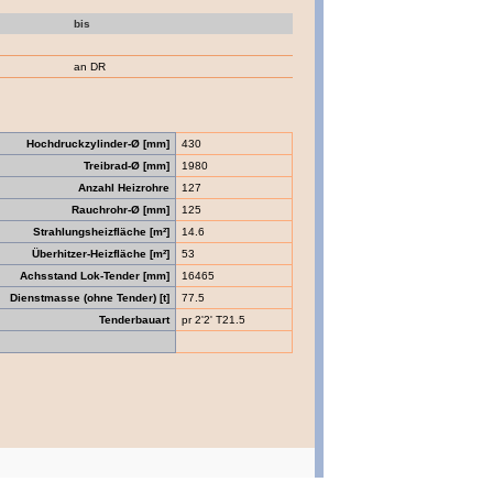
bis
an DR
Hochdruckzylinder-Ø [mm]
430
Treibrad-Ø [mm]
1980
Anzahl Heizrohre
127
Rauchrohr-Ø [mm]
125
Strahlungsheizfläche [m²]
14.6
Überhitzer-Heizfläche [m²]
53
Achsstand Lok-Tender [mm]
16465
Dienstmasse (ohne Tender) [t]
77.5
Tenderbauart
pr 2'2' T21.5