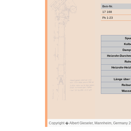
Betr-Nr.
17 168
Pk 1-23
Spu
Kolb
Dampf
Heizrohr-Durch
Roh
Heizrohr-Heiz
Länge über 
Reibun
Wasser
Copyright � Albert Gieseler, Mannheim, Germany 