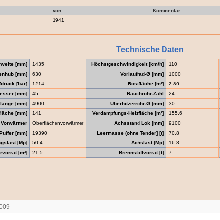
von
Kommentar
1941
Technische Daten
rweite [mm]
1435
Höchstgeschwindigkeit [km/h]
110
enhub [mm]
630
Vorlaufrad-Ø [mm]
1000
druck [bar]
1214
Rostfläche [m²]
2.86
messer [mm]
45
Rauchrohr-Zahl
24
rlänge [mm]
4900
Überhitzerrohr-Ø [mm]
30
fläche [mm]
141
Verdampfungs-Heizfläche [m²]
155.6
Vorwärmer
Oberflächenvorwärmer
Achsstand Lok [mm]
9100
Puffer [mm]
19390
Leermasse (ohne Tender] [t]
70.8
gslast [Mp]
50.4
Achslast [Mp]
16.8
vorrat [m³]
21.5
Brennstoffvorrat [t]
7
2009