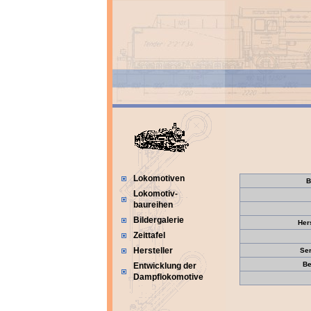
Lokomotiven
B
Lokomotiv-
baureihen
Bildergalerie
Her
Zeittafel
Hersteller
Se
Be
Entwicklung der
Dampflokomotive