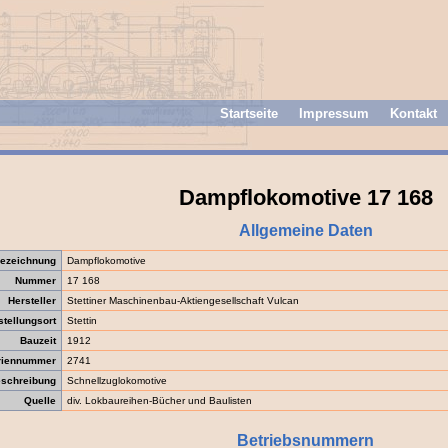
Startseite
Impressum
Kontakt
Dampflokomotive 17 168
Allgemeine Daten
ezeichnung
Dampflokomotive
Nummer
17 168
Hersteller
Stettiner Maschinenbau-Aktiengesellschaft Vulcan
stellungsort
Stettin
Bauzeit
1912
riennummer
2741
schreibung
Schnellzuglokomotive
Quelle
div. Lokbaureihen-Bücher und Baulisten
Betriebsnummern