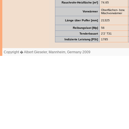
Rauchrohr-Heizfläche [m²]
74.65
Oberflächen- bzw.
Vorwärmer
Mischvorwärmer
Länge über Puffer [mm]
21325
Reibungslast [Mp]
56
Tenderbauart
2'2' T31
Indizierte Leistung [PSi]
1785
Copyright � Albert Gieseler, Mannheim, Germany 2009