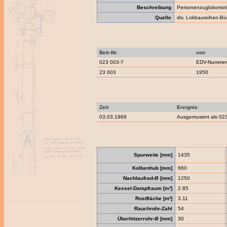
Beschreibung
Personenzuglokomot
Quelle
div. Lokbaureihen-Bü
Betr-Nr.
von
023 003-7
EDV-Nummern
23 003
1950
Zeit
Ereignis
03.03.1969
Ausgemustert als 02
Spurweite [mm]
1435
Kolbenhub [mm]
660
Nachlaufrad-Ø [mm]
1250
Kessel-Dampfraum [m³]
2.85
Rostfläche [m²]
3.11
Rauchrohr-Zahl
54
Überhitzerrohr-Ø [mm]
30