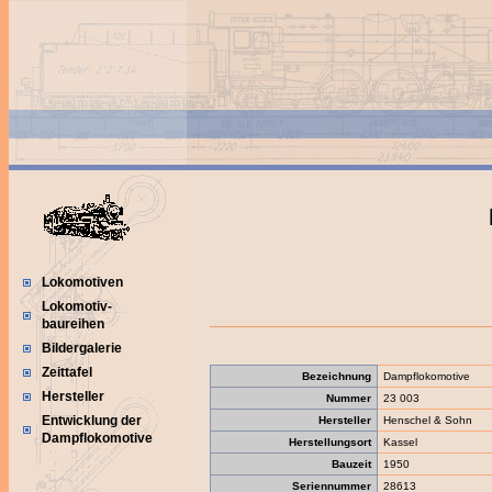
Lokomotiven
Lokomotiv-
baureihen
Bildergalerie
Zeittafel
Bezeichnung
Dampflokomotive
Hersteller
Nummer
23 003
Entwicklung der
Hersteller
Henschel & Sohn
Dampflokomotive
Herstellungsort
Kassel
Bauzeit
1950
Seriennummer
28613