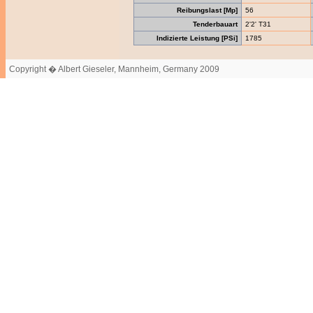
Reibungslast [Mp]
56
Tenderbauart
2'2' T31
Indizierte Leistung [PSi]
1785
Copyright � Albert Gieseler, Mannheim, Germany 2009