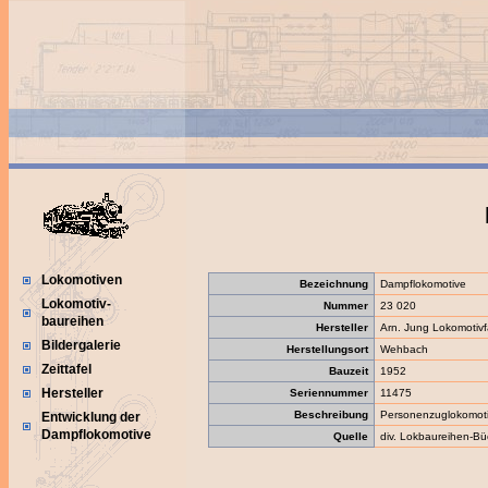
Lokomotiven
Bezeichnung
Dampflokomotive
Lokomotiv-
Nummer
23 020
baureihen
Hersteller
Arn. Jung Lokomotiv
Bildergalerie
Herstellungsort
Wehbach
Zeittafel
Bauzeit
1952
Hersteller
Seriennummer
11475
Beschreibung
Personenzuglokomot
Entwicklung der
Dampflokomotive
Quelle
div. Lokbaureihen-Bü