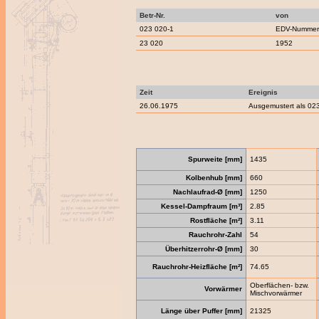
Betr-Nr.
von
023 020-1
EDV-Nummern
23 020
1952
Zeit
Ereignis
26.06.1975
Ausgemustert als 023
Spurweite [mm]
1435
Kolbenhub [mm]
660
Nachlaufrad-Ø [mm]
1250
Kessel-Dampfraum [m³]
2.85
Rostfläche [m²]
3.11
Rauchrohr-Zahl
54
Überhitzerrohr-Ø [mm]
30
Rauchrohr-Heizfläche [m²]
74.65
Oberflächen- bzw.
Vorwärmer
Mischvorwärmer
Länge über Puffer [mm]
21325