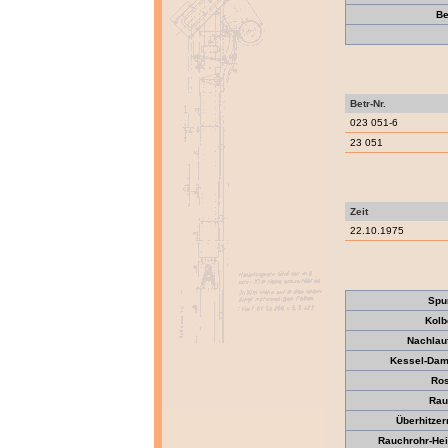
Be
Betr-Nr.
023 051-6
23 051
Zeit
22.10.1975
Spu
Kolb
Nachlau
Kessel-Dam
Ros
Rau
Überhitzer
Rauchrohr-Hei