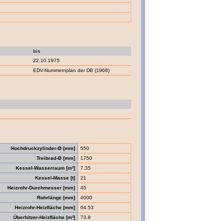
bis
22.10.1975
EDV-Nummernplan der DB (1968)
Hochdruckzylinder-Ø [mm]
550
Treibrad-Ø [mm]
1750
Kessel-Wasserraum [m³]
7.35
Kessel-Masse [t]
21
Heizrohr-Durchmesser [mm]
45
Rohrlänge [mm]
4000
Heizrohr-Heizfläche [mm]
64.53
Überhitzer-Heizfläche [m²]
73.8