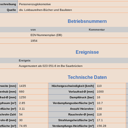
schreibung
Personenzuglokomotive
Quelle
div. Lokbaureihen-Bücher und Baulisten
Betriebsnummern
von
Kommentar
EDV-Nummernplan (DB)
1954
Ereignisse
Ereignis
Ausgemustert als 023 051-6 im Bw Saarbrücken
Technische Daten
rweite [mm]
1435
Höchstgeschwindigkeit [km/h]
110
enhub [mm]
660
Vorlaufrad-Ø [mm]
1000
frad-Ø [mm]
1250
Dampfdruck [bar]
16
pfraum [m³]
2.85
Verdampfungsoberfläche [m²]
10.7
tfläche [m²]
3.11
Anzahl Heizrohre
130
chrohr-Zahl
54
Rauchrohr-Ø [mm]
118
rohr-Ø [mm]
30
Strahlungsheizfläche [m²]
17.1
zfläche [m²]
74.65
Verdampfungs-Heizfläche [m²]
156.28