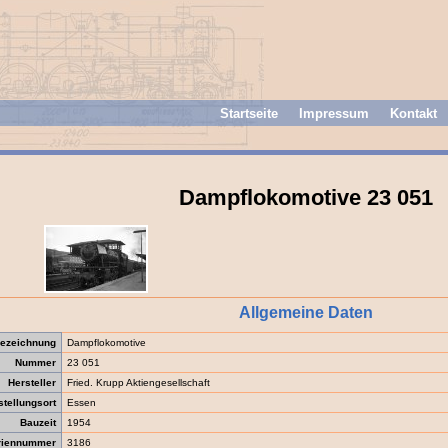
Startseite
Impressum
Kontakt
Dampflokomotive 23 051
Allgemeine Daten
ezeichnung
Dampflokomotive
Nummer
23 051
Hersteller
Fried. Krupp Aktiengesellschaft
stellungsort
Essen
Bauzeit
1954
riennummer
3186