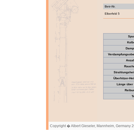
Betr-Nr.
Elberfeld 5
Spu
Kolb
Dampf
Verdampfungsober
Anzah
Rauch
Strahlungshei
Überhitzer-Hei
Länge über 
Reibun
T
Copyright � Albert Gieseler, Mannheim, Germany 