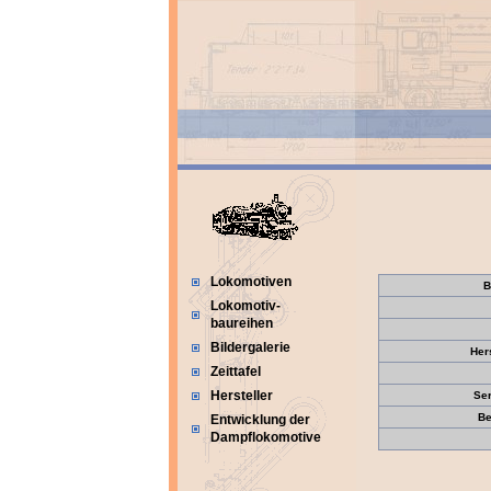
Lokomotiven
B
Lokomotiv-
baureihen
Bildergalerie
Her
Zeittafel
Hersteller
Se
Be
Entwicklung der
Dampflokomotive