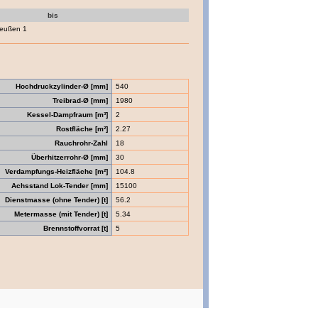
bis
reußen 1
Hochdruckzylinder-Ø [mm]
540
Treibrad-Ø [mm]
1980
Kessel-Dampfraum [m³]
2
Rostfläche [m²]
2.27
Rauchrohr-Zahl
18
Überhitzerrohr-Ø [mm]
30
Verdampfungs-Heizfläche [m²]
104.8
Achsstand Lok-Tender [mm]
15100
Dienstmasse (ohne Tender) [t]
56.2
Metermasse (mit Tender) [t]
5.34
Brennstoffvorrat [t]
5