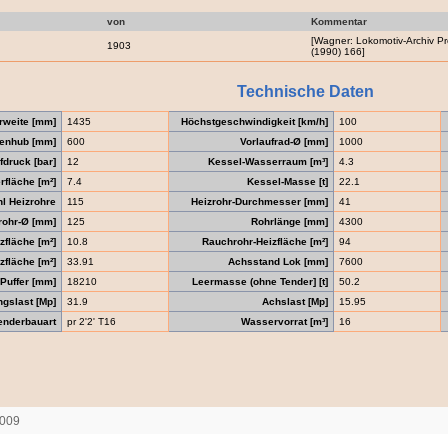
von
Kommentar
[Wagner: Lokomotiv-Archiv P
1903
(1990) 166]
Technische Daten
rweite [mm]
1435
Höchstgeschwindigkeit [km/h]
100
enhub [mm]
600
Vorlaufrad-Ø [mm]
1000
druck [bar]
12
Kessel-Wasserraum [m³]
4.3
fläche [m²]
7.4
Kessel-Masse [t]
22.1
l Heizrohre
115
Heizrohr-Durchmesser [mm]
41
rohr-Ø [mm]
125
Rohrlänge [mm]
4300
zfläche [m²]
10.8
Rauchrohr-Heizfläche [m²]
94
zfläche [m²]
33.91
Achsstand Lok [mm]
7600
Puffer [mm]
18210
Leermasse (ohne Tender] [t]
50.2
gslast [Mp]
31.9
Achslast [Mp]
15.95
enderbauart
pr 2'2' T16
Wasservorrat [m³]
16
2009