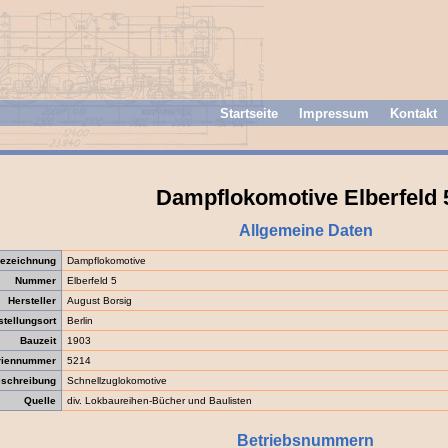
Startseite
Impressum
Kontakt
Dampflokomotive Elberfeld 
Allgemeine Daten
ezeichnung
Dampflokomotive
Nummer
Elberfeld 5
Hersteller
August Borsig
stellungsort
Berlin
Bauzeit
1903
riennummer
5214
schreibung
Schnellzuglokomotive
Quelle
div. Lokbaureihen-Bücher und Baulisten
Betriebsnummern