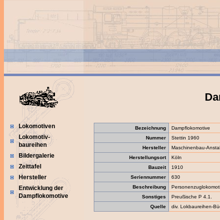
Da
Lokomotiven
Bezeichnung
Dampflokomotive
Lokomotiv-
Nummer
Stettin 1960
baureihen
Hersteller
Maschinenbau-Anstal
Bildergalerie
Herstellungsort
Köln
Zeittafel
Bauzeit
1910
Hersteller
Seriennummer
630
Beschreibung
Personenzuglokomot
Entwicklung der
Dampflokomotive
Sonstiges
Preußische P 4.1.
Quelle
div. Lokbaureihen-Bü