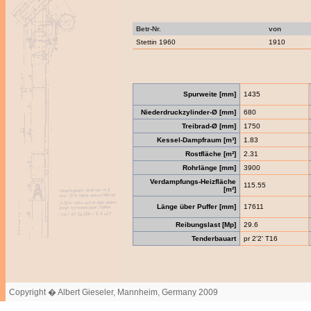
Betr-Nr.
von
Stettin 1960
1910
Spurweite [mm]
1435
Niederdruckzylinder-Ø [mm]
680
Treibrad-Ø [mm]
1750
Kessel-Dampfraum [m³]
1.83
Rostfläche [m²]
2.31
Rohrlänge [mm]
3900
Verdampfungs-Heizfläche
115.55
[m²]
Länge über Puffer [mm]
17611
Reibungslast [Mp]
29.6
Tenderbauart
pr 2'2' T16
Copyright � Albert Gieseler, Mannheim, Germany 2009