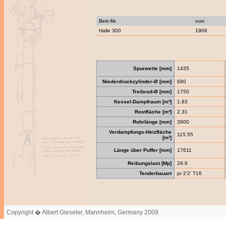
Betr-Nr.
von
Halle 300
1906
Spurweite [mm]
1435
Niederdruckzylinder-Ø [mm]
680
Treibrad-Ø [mm]
1750
Kessel-Dampfraum [m³]
1.83
Rostfläche [m²]
2.31
Rohrlänge [mm]
3900
Verdampfungs-Heizfläche
115.55
[m²]
Länge über Puffer [mm]
17611
Reibungslast [Mp]
29.6
Tenderbauart
pr 2'2' T16
Copyright � Albert Gieseler, Mannheim, Germany 2009