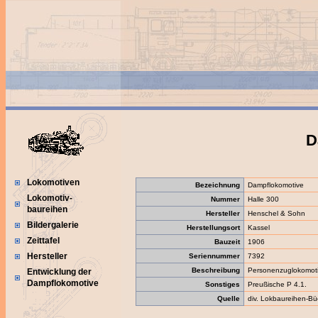
D
Lokomotiven
Bezeichnung
Dampflokomotive
Lokomotiv-
Nummer
Halle 300
baureihen
Hersteller
Henschel & Sohn
Bildergalerie
Herstellungsort
Kassel
Zeittafel
Bauzeit
1906
Hersteller
Seriennummer
7392
Beschreibung
Personenzuglokomot
Entwicklung der
Dampflokomotive
Sonstiges
Preußische P 4.1.
Quelle
div. Lokbaureihen-Bü