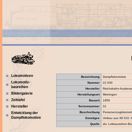
Lokomotiven
Bezeichnung
Dampflokomotive
Lokomotiv-
Nummer
22 030
baureihen
Hersteller
Reichsbahn-Ausbess
Bildergalerie
Herstellungsort
Meiningen
Zeittafel
Bauzeit
1959
Hersteller
Seriennummer
31
Beschreibung
Personenzuglokomot
Entwicklung der
Dampflokomotive
Sonstiges
Umbau aus 39 010. K
Quelle
div. Lokbaureihen-Bü