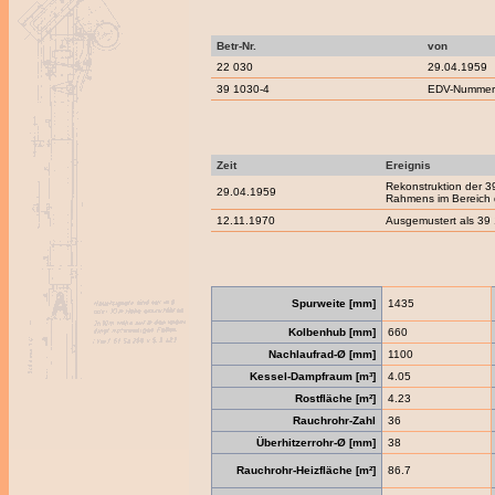
Betr-Nr.
von
22 030
29.04.1959
39 1030-4
EDV-Nummern
Zeit
Ereignis
Rekonstruktion der 3
29.04.1959
Rahmens im Bereich 
12.11.1970
Ausgemustert als 39 
Spurweite [mm]
1435
Kolbenhub [mm]
660
Nachlaufrad-Ø [mm]
1100
Kessel-Dampfraum [m³]
4.05
Rostfläche [m²]
4.23
Rauchrohr-Zahl
36
Überhitzerrohr-Ø [mm]
38
Rauchrohr-Heizfläche [m²]
86.7