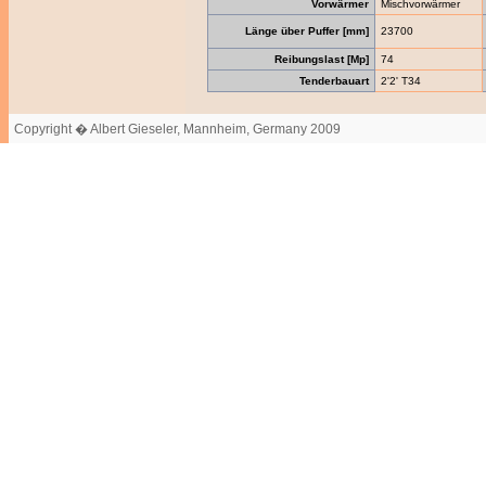
Vorwärmer
Mischvorwärmer
Länge über Puffer [mm]
23700
Reibungslast [Mp]
74
Tenderbauart
2'2' T34
Copyright � Albert Gieseler, Mannheim, Germany 2009