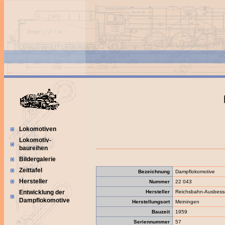
Lokomotiven
Lokomotiv-
baureihen
Bildergalerie
Zeittafel
Bezeichnung
Dampflokomotive
Hersteller
Nummer
22 043
Hersteller
Reichsbahn-Ausbess
Entwicklung der
Dampflokomotive
Herstellungsort
Meiningen
Bauzeit
1959
Seriennummer
57