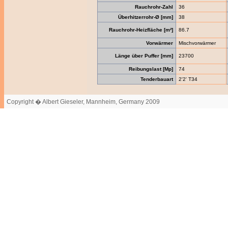
Rauchrohr-Zahl
36
Überhitzerrohr-Ø [mm]
38
Rauchrohr-Heizfläche [m²]
86.7
Vorwärmer
Mischvorwärmer
Länge über Puffer [mm]
23700
Reibungslast [Mp]
74
Tenderbauart
2'2' T34
Copyright � Albert Gieseler, Mannheim, Germany 2009