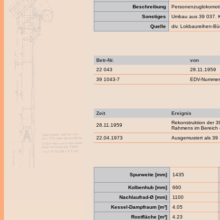
Beschreibung
Personenzuglokomot
Sonstiges
Umbau aus 39 037. K
Quelle
div. Lokbaureihen-Bü
Betr-Nr.
von
22 043
28.11.1959
39 1043-7
EDV-Nummern
Zeit
Ereignis
Rekonstruktion der 3
28.11.1959
Rahmens im Bereich 
22.04.1973
Ausgemustert als 39 
Spurweite [mm]
1435
Kolbenhub [mm]
660
Nachlaufrad-Ø [mm]
1100
Kessel-Dampfraum [m³]
4.05
Rostfläche [m²]
4.23